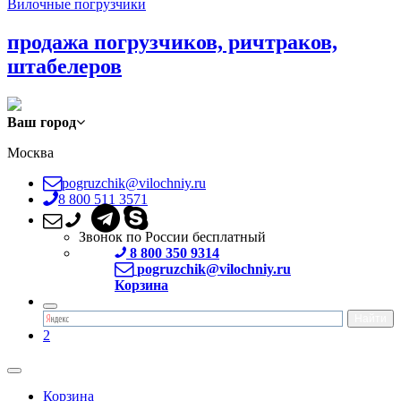
Вилочные погрузчики
продажа погрузчиков, ричтраков,
штабелеров
Ваш город
Москва
pogruzchik@vilochniy.ru
8 800 511 3571
Звонок по России бесплатный
8 800 350 9314
pogruzchik@vilochniy.ru
Корзина
2
Корзина