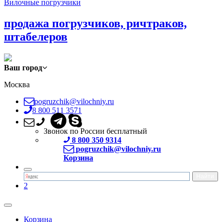
Вилочные погрузчики
продажа погрузчиков, ричтраков,
штабелеров
Ваш город
Москва
pogruzchik@vilochniy.ru
8 800 511 3571
Звонок по России бесплатный
8 800 350 9314
pogruzchik@vilochniy.ru
Корзина
2
Корзина