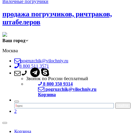
Вилочные погрузчики
продажа погрузчиков, ричтраков,
штабелеров
Ваш город
Москва
pogruzchik@vilochniy.ru
8 800 511 3571
Звонок по России бесплатный
8 800 350 9314
pogruzchik@vilochniy.ru
Корзина
2
Корзина