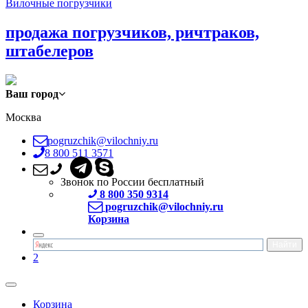
Вилочные погрузчики
продажа погрузчиков, ричтраков,
штабелеров
Ваш город
Москва
pogruzchik@vilochniy.ru
8 800 511 3571
Звонок по России бесплатный
8 800 350 9314
pogruzchik@vilochniy.ru
Корзина
2
Корзина