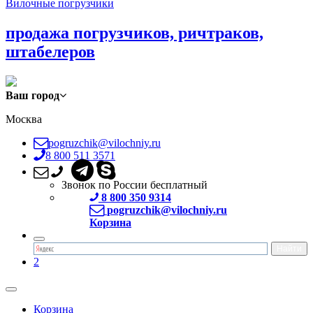
Вилочные погрузчики
продажа погрузчиков, ричтраков,
штабелеров
Ваш город
Москва
pogruzchik@vilochniy.ru
8 800 511 3571
Звонок по России бесплатный
8 800 350 9314
pogruzchik@vilochniy.ru
Корзина
2
Корзина