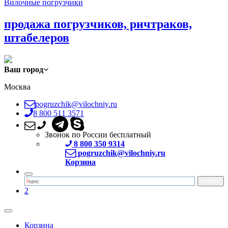
Вилочные погрузчики
продажа погрузчиков, ричтраков,
штабелеров
Ваш город
Москва
pogruzchik@vilochniy.ru
8 800 511 3571
Звонок по России бесплатный
8 800 350 9314
pogruzchik@vilochniy.ru
Корзина
2
Корзина