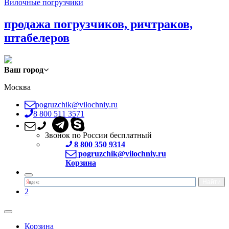
Вилочные погрузчики
продажа погрузчиков, ричтраков,
штабелеров
Ваш город
Москва
pogruzchik@vilochniy.ru
8 800 511 3571
Звонок по России бесплатный
8 800 350 9314
pogruzchik@vilochniy.ru
Корзина
2
Корзина