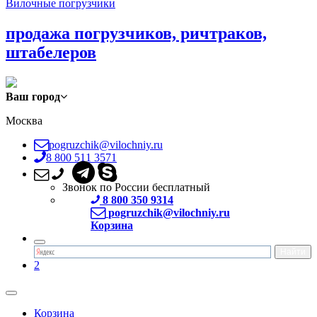
Вилочные погрузчики
продажа погрузчиков, ричтраков,
штабелеров
Ваш город
Москва
pogruzchik@vilochniy.ru
8 800 511 3571
Звонок по России бесплатный
8 800 350 9314
pogruzchik@vilochniy.ru
Корзина
2
Корзина