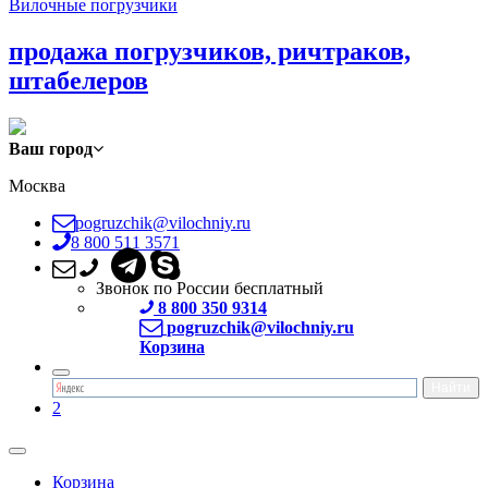
Вилочные погрузчики
продажа погрузчиков, ричтраков,
штабелеров
Ваш город
Москва
pogruzchik@vilochniy.ru
8 800 511 3571
Звонок по России бесплатный
8 800 350 9314
pogruzchik@vilochniy.ru
Корзина
2
Корзина