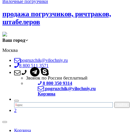
Вилочные погрузчики
продажа погрузчиков, ричтраков,
штабелеров
Ваш город
Москва
pogruzchik@vilochniy.ru
8 800 511 3571
Звонок по России бесплатный
8 800 350 9314
pogruzchik@vilochniy.ru
Корзина
2
Корзина