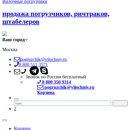
Вилочные погрузчики
продажа погрузчиков, ричтраков,
штабелеров
Ваш город
Москва
pogruzchik@vilochniy.ru
8 800 511 3571
Звонок по России бесплатный
8 800 350 9314
pogruzchik@vilochniy.ru
Корзина
2
Корзина