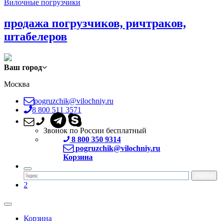
Вилочные погрузчики
продажа погрузчиков, ричтраков,
штабелеров
Ваш город
Москва
pogruzchik@vilochniy.ru
8 800 511 3571
Звонок по России бесплатный
8 800 350 9314
pogruzchik@vilochniy.ru
Корзина
2
Корзина