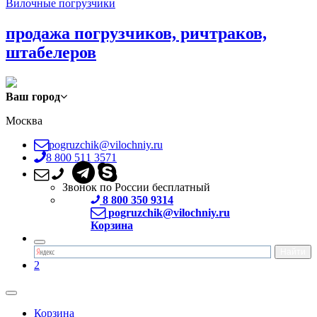
Вилочные погрузчики
продажа погрузчиков, ричтраков,
штабелеров
Ваш город
Москва
pogruzchik@vilochniy.ru
8 800 511 3571
Звонок по России бесплатный
8 800 350 9314
pogruzchik@vilochniy.ru
Корзина
2
Корзина