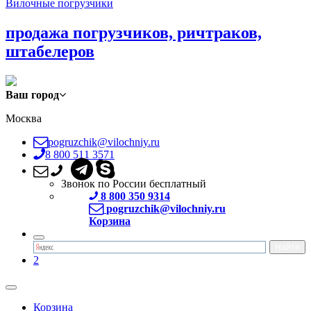
Вилочные погрузчики
продажа погрузчиков, ричтраков,
штабелеров
Ваш город
Москва
pogruzchik@vilochniy.ru
8 800 511 3571
Звонок по России бесплатный
8 800 350 9314
pogruzchik@vilochniy.ru
Корзина
2
Корзина