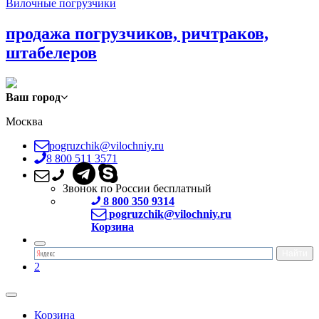
Вилочные погрузчики
продажа погрузчиков, ричтраков,
штабелеров
Ваш город
Москва
pogruzchik@vilochniy.ru
8 800 511 3571
Звонок по России бесплатный
8 800 350 9314
pogruzchik@vilochniy.ru
Корзина
2
Корзина