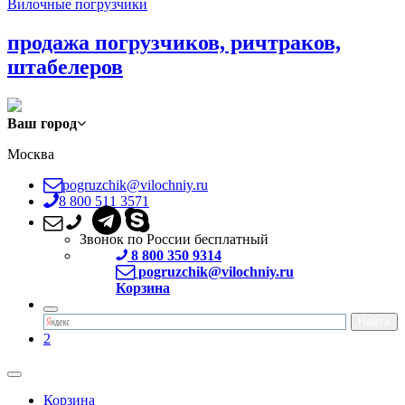
Вилочные погрузчики
продажа погрузчиков, ричтраков,
штабелеров
Ваш город
Москва
pogruzchik@vilochniy.ru
8 800 511 3571
Звонок по России бесплатный
8 800 350 9314
pogruzchik@vilochniy.ru
Корзина
2
Корзина