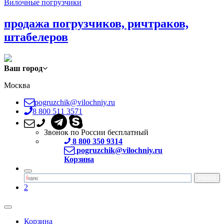
Вилочные погрузчики
продажа погрузчиков, ричтраков,
штабелеров
Ваш город
Москва
pogruzchik@vilochniy.ru
8 800 511 3571
Звонок по России бесплатный
8 800 350 9314
pogruzchik@vilochniy.ru
Корзина
2
Корзина