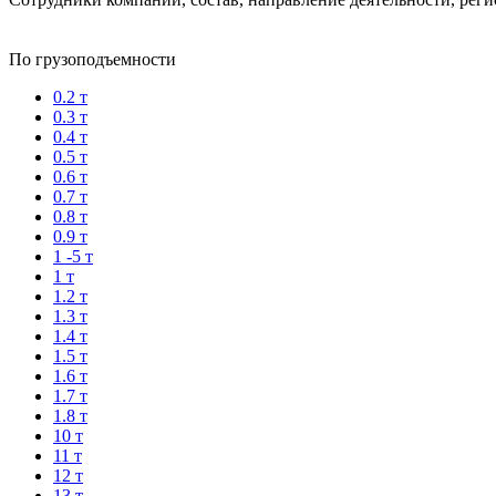
По грузоподъемности
0.2 т
0.3 т
0.4 т
0.5 т
0.6 т
0.7 т
0.8 т
0.9 т
1 -5 т
1 т
1.2 т
1.3 т
1.4 т
1.5 т
1.6 т
1.7 т
1.8 т
10 т
11 т
12 т
13 т