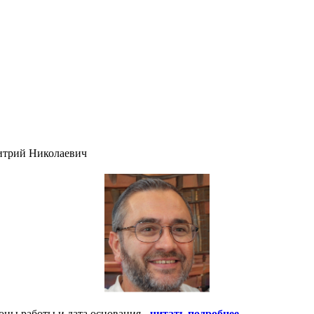
итрий Николаевич
оны работы и дата основания -
читать подробнее
.