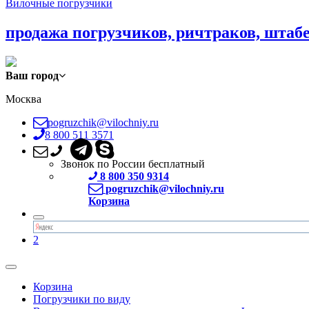
Вилочные погрузчики
продажа погрузчиков, ричтраков, штаб
Ваш город
Москва
pogruzchik@vilochniy.ru
8 800 511 3571
Звонок по России бесплатный
8 800 350 9314
pogruzchik@vilochniy.ru
Корзина
2
Корзина
Погрузчики по виду