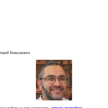
итрий Николаевич
оны работы и дата основания -
читать подробнее
.