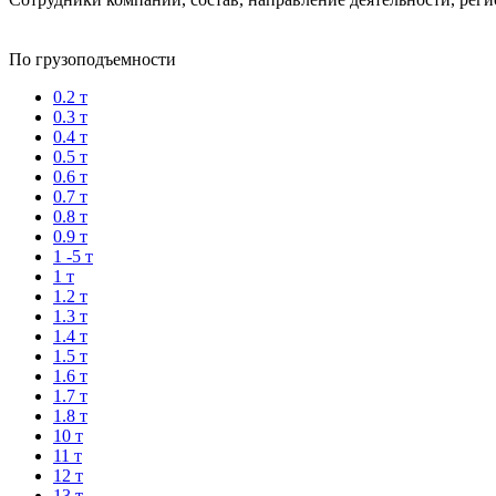
По грузоподъемности
0.2 т
0.3 т
0.4 т
0.5 т
0.6 т
0.7 т
0.8 т
0.9 т
1 -5 т
1 т
1.2 т
1.3 т
1.4 т
1.5 т
1.6 т
1.7 т
1.8 т
10 т
11 т
12 т
13 т