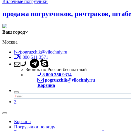
Вилочные погрузчики
продажа погрузчиков, ричтраков, штаб
Ваш город
Москва
pogruzchik@vilochniy.ru
8 800 511 3571
Звонок по России бесплатный
8 800 350 9314
pogruzchik@vilochniy.ru
Корзина
2
Корзина
Погрузчики по виду