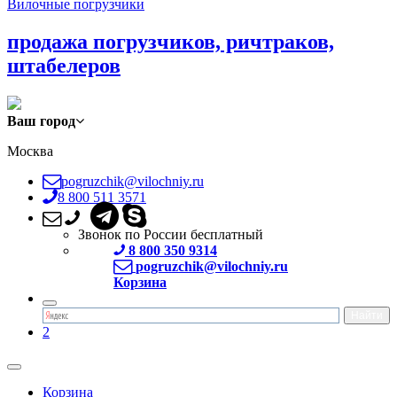
Вилочные погрузчики
продажа погрузчиков, ричтраков,
штабелеров
Ваш город
Москва
pogruzchik@vilochniy.ru
8 800 511 3571
Звонок по России бесплатный
8 800 350 9314
pogruzchik@vilochniy.ru
Корзина
2
Корзина