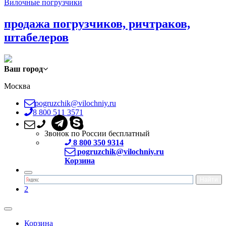
Вилочные погрузчики
продажа погрузчиков, ричтраков,
штабелеров
Ваш город
Москва
pogruzchik@vilochniy.ru
8 800 511 3571
Звонок по России бесплатный
8 800 350 9314
pogruzchik@vilochniy.ru
Корзина
2
Корзина