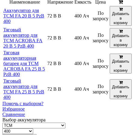
Наименование
Напряжение
Емкость
Цена
Аккумулятор для
По
Добавить
TCM FA 20 B 5 PzB
72 В В
400 Ач
запросу
в
400
корзину
Тяговый
аккумулятор для
По
Добавить
72 В В
400 Ач
TCM ACROBA FA
запросу
в
корзину
20 B 5 PzB 400
Тяговая
аккумуляторная
По
Добавить
батарея для TCM
72 В В
400 Ач
запросу
в
ACROBA FA 25 B 5
корзину
PzB 400
Тяговый
аккумулятор для
По
Добавить
72 В В
400 Ач
TCM FA 25 B 5 PzB
запросу
в
корзину
400
Помочь с выбором?
Избранное
Сравнение
Выбор аккумулятора