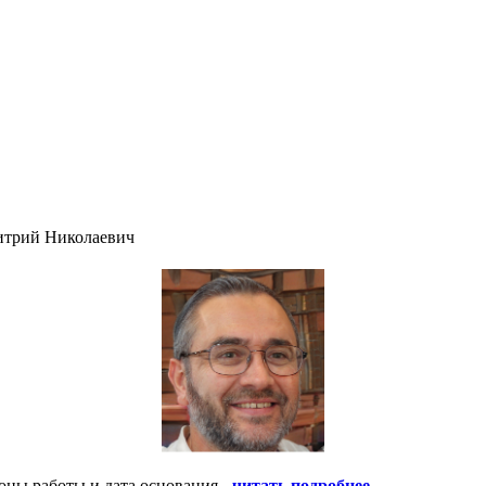
итрий Николаевич
оны работы и дата основания -
читать подробнее
.