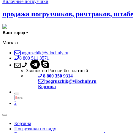
Вилочные погрузчики
продажа погрузчиков, ричтраков, штаб
Ваш город
Москва
pogruzchik@vilochniy.ru
8 800 511 3571
Звонок по России бесплатный
8 800 350 9314
pogruzchik@vilochniy.ru
Корзина
2
Корзина
Погрузчики по виду