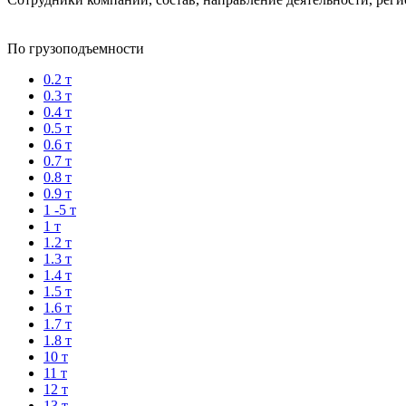
По грузоподъемности
0.2 т
0.3 т
0.4 т
0.5 т
0.6 т
0.7 т
0.8 т
0.9 т
1 -5 т
1 т
1.2 т
1.3 т
1.4 т
1.5 т
1.6 т
1.7 т
1.8 т
10 т
11 т
12 т
13 т