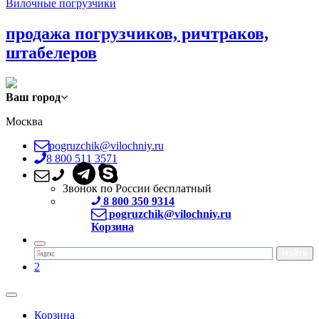
Вилочные погрузчики
продажа погрузчиков, ричтраков,
штабелеров
Ваш город
Москва
pogruzchik@vilochniy.ru
8 800 511 3571
Звонок по России бесплатный
8 800 350 9314
pogruzchik@vilochniy.ru
Корзина
2
Корзина