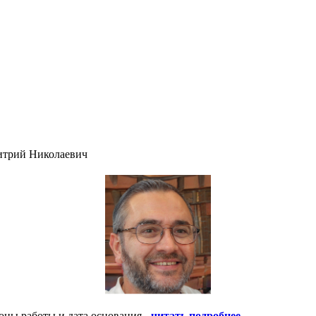
итрий Николаевич
оны работы и дата основания -
читать подробнее
.