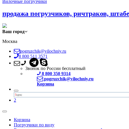
Вилочные погрузчики
продажа погрузчиков, ричтраков, штаб
Ваш город
Москва
pogruzchik@vilochniy.ru
8 800 511 3571
Звонок по России бесплатный
8 800 350 9314
pogruzchik@vilochniy.ru
Корзина
2
Корзина
Погрузчики по виду