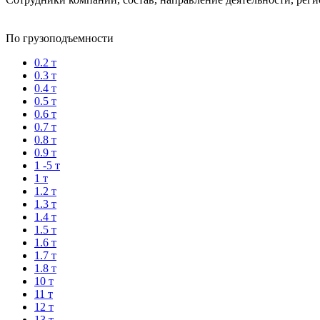
По грузоподъемности
0.2 т
0.3 т
0.4 т
0.5 т
0.6 т
0.7 т
0.8 т
0.9 т
1 -5 т
1 т
1.2 т
1.3 т
1.4 т
1.5 т
1.6 т
1.7 т
1.8 т
10 т
11 т
12 т
13 т