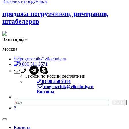
Вилочные погрузчики
продажа погрузчиков, ричтраков,
штабелеров
Ваш город
Москва
pogruzchik@vilochniy.ru
8 800 511 3571
Звонок по России бесплатный
8 800 350 9314
pogruzchik@vilochniy.ru
Корзина
2
Корзина