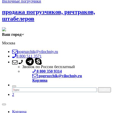
Вилочные погрузчики
продажа погрузчиков, ричтраков,
штабелеров
Ваш город
Москва
pogruzchik@vilochniy.ru
8 800 511 3571
Звонок по России бесплатный
8 800 350 9314
pogruzchik@vilochniy.ru
Корзина
2
Корзина