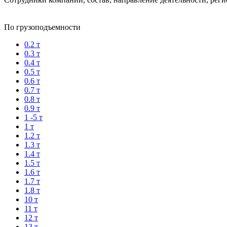
По грузоподъемности
0.2 т
0.3 т
0.4 т
0.5 т
0.6 т
0.7 т
0.8 т
0.9 т
1 -5 т
1 т
1.2 т
1.3 т
1.4 т
1.5 т
1.6 т
1.7 т
1.8 т
10 т
11 т
12 т
13 т