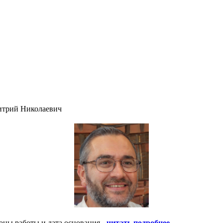
итрий Николаевич
оны работы и дата основания -
читать подробнее
.