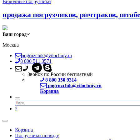
Вилочные погрузчики
продажа погрузчиков, ричтраков, штаб
Ваш город
Москва
pogruzchik@vilochniy.ru
8 800 511 3571
Звонок по России бесплатный
8 800 350 9314
pogruzchik@vilochniy.ru
Корзина
2
Корзина
Погрузчики по виду