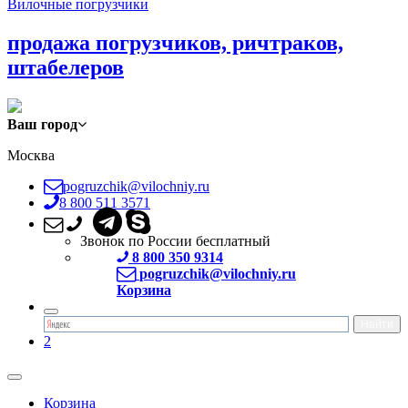
Вилочные погрузчики
продажа погрузчиков, ричтраков,
штабелеров
Ваш город
Москва
pogruzchik@vilochniy.ru
8 800 511 3571
Звонок по России бесплатный
8 800 350 9314
pogruzchik@vilochniy.ru
Корзина
2
Корзина