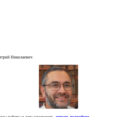
итрий Николаевич
оны работы и дата основания -
читать подробнее
.