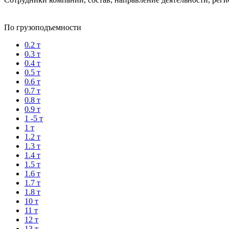
По грузоподъемности
0.2 т
0.3 т
0.4 т
0.5 т
0.6 т
0.7 т
0.8 т
0.9 т
1 -5 т
1 т
1.2 т
1.3 т
1.4 т
1.5 т
1.6 т
1.7 т
1.8 т
10 т
11 т
12 т
13 т