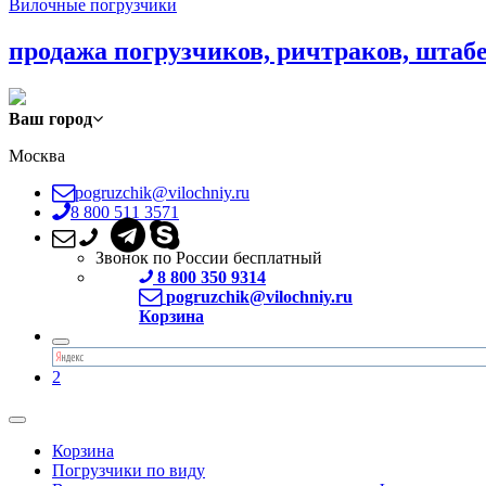
Вилочные погрузчики
продажа погрузчиков, ричтраков, штаб
Ваш город
Москва
pogruzchik@vilochniy.ru
8 800 511 3571
Звонок по России бесплатный
8 800 350 9314
pogruzchik@vilochniy.ru
Корзина
2
Корзина
Погрузчики по виду