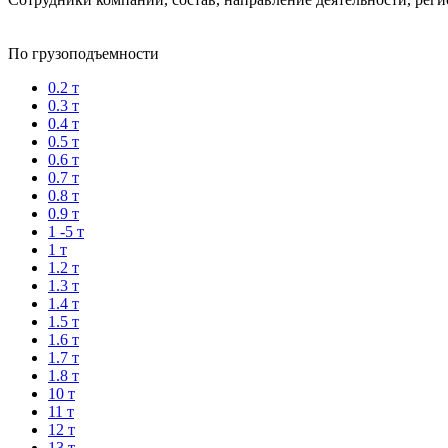
По грузоподъемности
0.2 т
0.3 т
0.4 т
0.5 т
0.6 т
0.7 т
0.8 т
0.9 т
1 -5 т
1 т
1.2 т
1.3 т
1.4 т
1.5 т
1.6 т
1.7 т
1.8 т
10 т
11 т
12 т
13 т