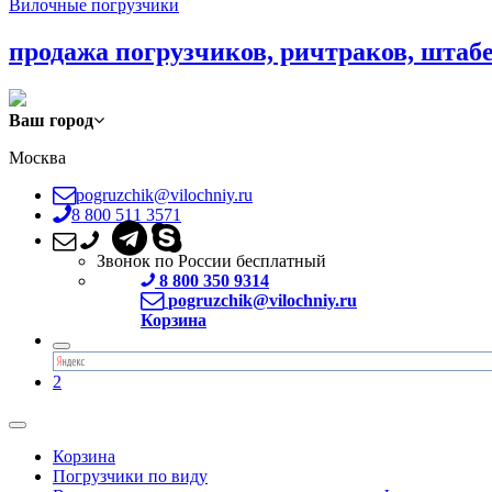
Вилочные погрузчики
продажа погрузчиков, ричтраков, штаб
Ваш город
Москва
pogruzchik@vilochniy.ru
8 800 511 3571
Звонок по России бесплатный
8 800 350 9314
pogruzchik@vilochniy.ru
Корзина
2
Корзина
Погрузчики по виду