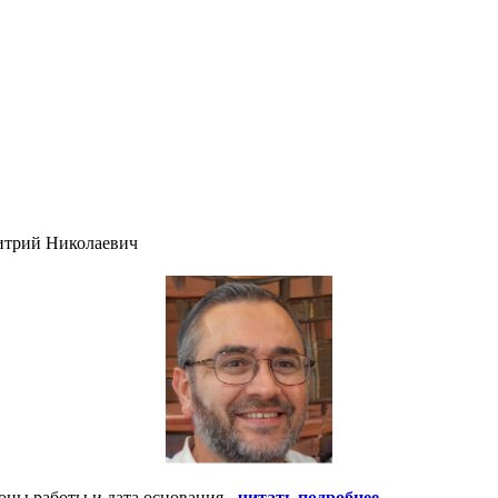
итрий Николаевич
оны работы и дата основания -
читать подробнее
.