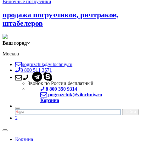
Вилочные погрузчики
продажа погрузчиков, ричтраков,
штабелеров
Ваш город
Москва
pogruzchik@vilochniy.ru
8 800 511 3571
Звонок по России бесплатный
8 800 350 9314
pogruzchik@vilochniy.ru
Корзина
2
Корзина