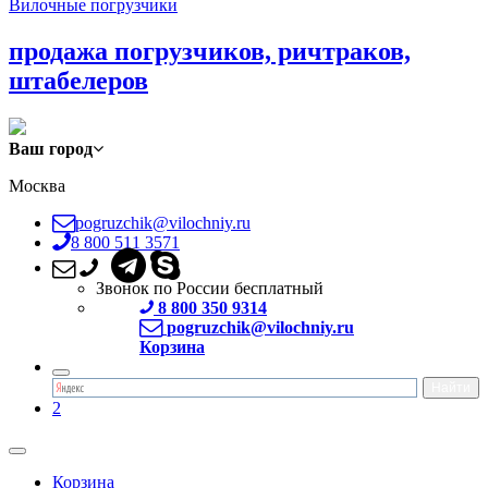
Вилочные погрузчики
продажа погрузчиков, ричтраков,
штабелеров
Ваш город
Москва
pogruzchik@vilochniy.ru
8 800 511 3571
Звонок по России бесплатный
8 800 350 9314
pogruzchik@vilochniy.ru
Корзина
2
Корзина