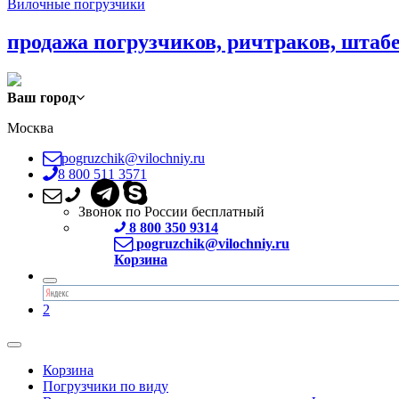
Вилочные погрузчики
продажа погрузчиков, ричтраков, штаб
Ваш город
Москва
pogruzchik@vilochniy.ru
8 800 511 3571
Звонок по России бесплатный
8 800 350 9314
pogruzchik@vilochniy.ru
Корзина
2
Корзина
Погрузчики по виду