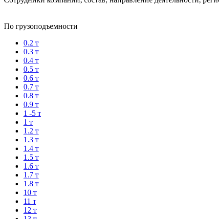
По грузоподъемности
0.2 т
0.3 т
0.4 т
0.5 т
0.6 т
0.7 т
0.8 т
0.9 т
1 -5 т
1 т
1.2 т
1.3 т
1.4 т
1.5 т
1.6 т
1.7 т
1.8 т
10 т
11 т
12 т
13 т