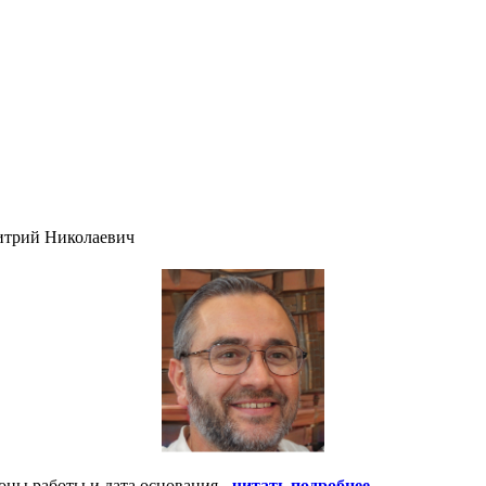
итрий Николаевич
оны работы и дата основания -
читать подробнее
.