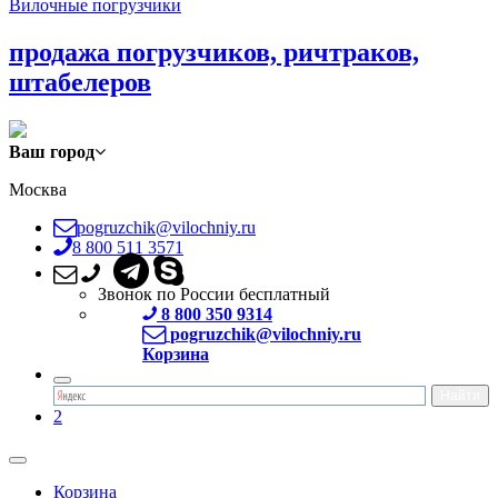
Вилочные погрузчики
продажа погрузчиков, ричтраков,
штабелеров
Ваш город
Москва
pogruzchik@vilochniy.ru
8 800 511 3571
Звонок по России бесплатный
8 800 350 9314
pogruzchik@vilochniy.ru
Корзина
2
Корзина