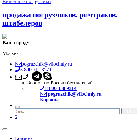
Вилочные погрузчики
продажа погрузчиков, ричтраков,
штабелеров
Ваш город
Москва
pogruzchik@vilochniy.ru
8 800 511 3571
Звонок по России бесплатный
8 800 350 9314
pogruzchik@vilochniy.ru
Корзина
2
Корзина