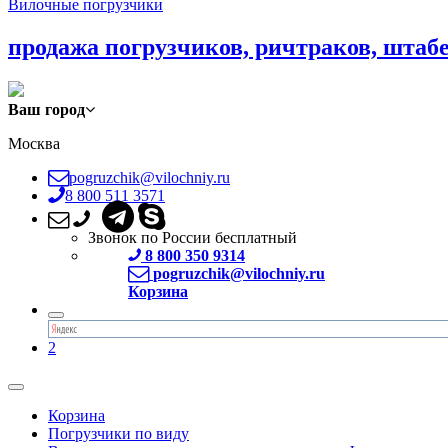
Вилочные погрузчики
продажа погрузчиков, ричтраков, штаб
Ваш город
Москва
pogruzchik@vilochniy.ru
8 800 511 3571
Звонок по России бесплатный
8 800 350 9314
pogruzchik@vilochniy.ru
Корзина
2
Корзина
Погрузчики по виду