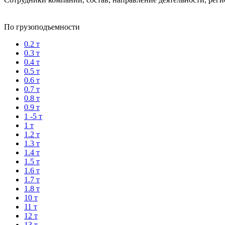
По грузоподъемности
0.2 т
0.3 т
0.4 т
0.5 т
0.6 т
0.7 т
0.8 т
0.9 т
1 -5 т
1 т
1.2 т
1.3 т
1.4 т
1.5 т
1.6 т
1.7 т
1.8 т
10 т
11 т
12 т
13 т