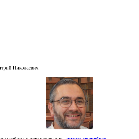
итрий Николаевич
оны работы и дата основания -
читать подробнее
.