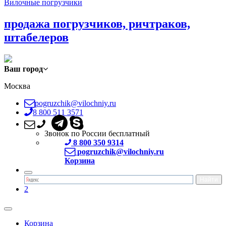
Вилочные погрузчики
продажа погрузчиков, ричтраков,
штабелеров
Ваш город
Москва
pogruzchik@vilochniy.ru
8 800 511 3571
Звонок по России бесплатный
8 800 350 9314
pogruzchik@vilochniy.ru
Корзина
2
Корзина