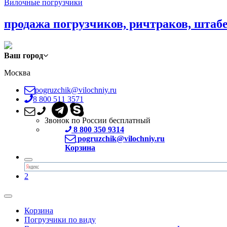
Вилочные погрузчики
продажа погрузчиков, ричтраков, штаб
Ваш город
Москва
pogruzchik@vilochniy.ru
8 800 511 3571
Звонок по России бесплатный
8 800 350 9314
pogruzchik@vilochniy.ru
Корзина
2
Корзина
Погрузчики по виду