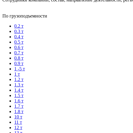
По грузоподъемности
0.2 т
0.3 т
0.4 т
0.5 т
0.6 т
0.7 т
0.8 т
0.9 т
1 -5 т
1 т
1.2 т
1.3 т
1.4 т
1.5 т
1.6 т
1.7 т
1.8 т
10 т
11 т
12 т
13 т