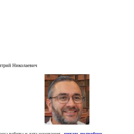
итрий Николаевич
оны работы и дата основания -
читать подробнее
.