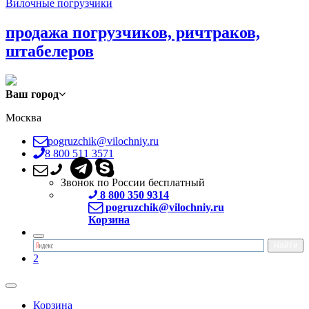
Вилочные погрузчики
продажа погрузчиков, ричтраков,
штабелеров
Ваш город
Москва
pogruzchik@vilochniy.ru
8 800 511 3571
Звонок по России бесплатный
8 800 350 9314
pogruzchik@vilochniy.ru
Корзина
2
Корзина