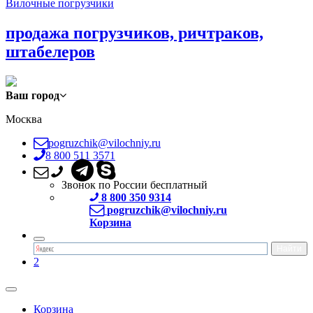
Вилочные погрузчики
продажа погрузчиков, ричтраков,
штабелеров
Ваш город
Москва
pogruzchik@vilochniy.ru
8 800 511 3571
Звонок по России бесплатный
8 800 350 9314
pogruzchik@vilochniy.ru
Корзина
2
Корзина