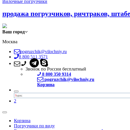
Вилочные погрузчики
продажа погрузчиков, ричтраков, штаб
Ваш город
Москва
pogruzchik@vilochniy.ru
8 800 511 3571
Звонок по России бесплатный
8 800 350 9314
pogruzchik@vilochniy.ru
Корзина
2
Корзина
Погрузчики по виду