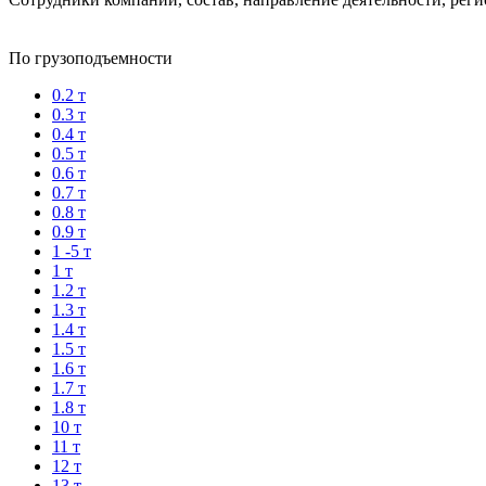
По грузоподъемности
0.2 т
0.3 т
0.4 т
0.5 т
0.6 т
0.7 т
0.8 т
0.9 т
1 -5 т
1 т
1.2 т
1.3 т
1.4 т
1.5 т
1.6 т
1.7 т
1.8 т
10 т
11 т
12 т
13 т