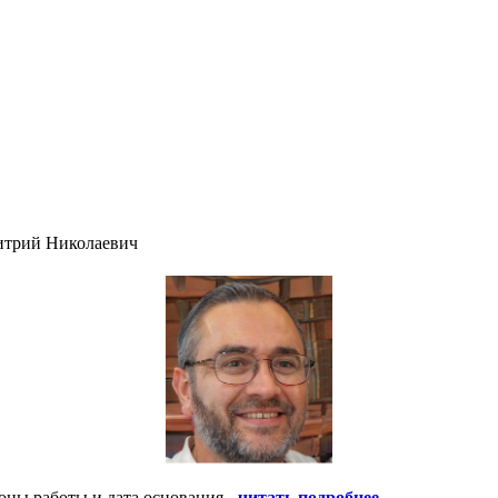
итрий Николаевич
оны работы и дата основания -
читать подробнее
.