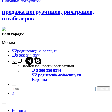
Вилочные погрузчики
продажа погрузчиков, ричтраков,
штабелеров
Ваш город
Москва
pogruzchik@vilochniy.ru
8 800 511 3571
Звонок по России бесплатный
8 800 350 9314
pogruzchik@vilochniy.ru
Корзина
2
Корзина