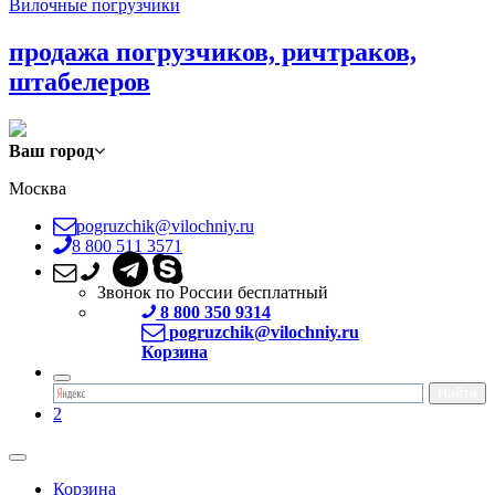
Вилочные погрузчики
продажа погрузчиков, ричтраков,
штабелеров
Ваш город
Москва
pogruzchik@vilochniy.ru
8 800 511 3571
Звонок по России бесплатный
8 800 350 9314
pogruzchik@vilochniy.ru
Корзина
2
Корзина