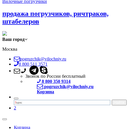
Вилочные погрузчики
продажа погрузчиков, ричтраков,
штабелеров
Ваш город
Москва
pogruzchik@vilochniy.ru
8 800 511 3571
Звонок по России бесплатный
8 800 350 9314
pogruzchik@vilochniy.ru
Корзина
2
Корзина