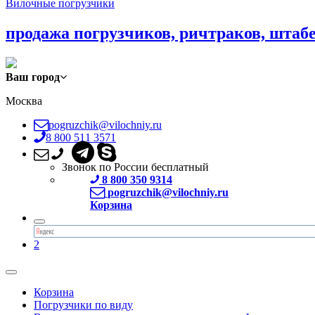
Вилочные погрузчики
продажа погрузчиков, ричтраков, штаб
Ваш город
Москва
pogruzchik@vilochniy.ru
8 800 511 3571
Звонок по России бесплатный
8 800 350 9314
pogruzchik@vilochniy.ru
Корзина
2
Корзина
Погрузчики по виду