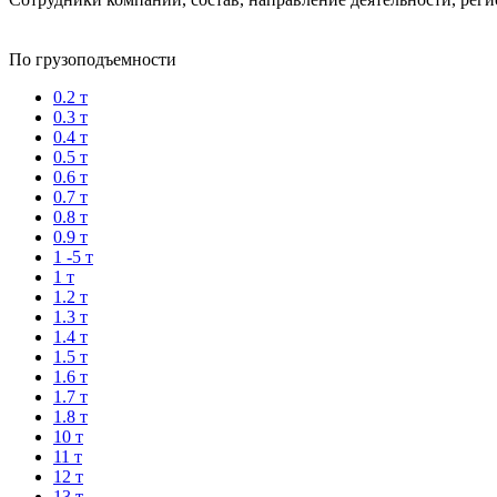
По грузоподъемности
0.2 т
0.3 т
0.4 т
0.5 т
0.6 т
0.7 т
0.8 т
0.9 т
1 -5 т
1 т
1.2 т
1.3 т
1.4 т
1.5 т
1.6 т
1.7 т
1.8 т
10 т
11 т
12 т
13 т