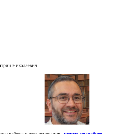
итрий Николаевич
оны работы и дата основания -
читать подробнее
.