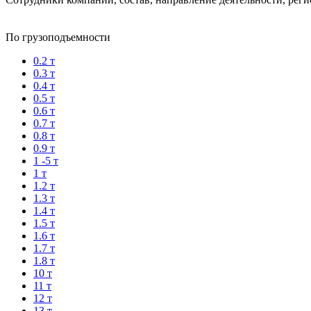
По грузоподъемности
0.2 т
0.3 т
0.4 т
0.5 т
0.6 т
0.7 т
0.8 т
0.9 т
1 -5 т
1 т
1.2 т
1.3 т
1.4 т
1.5 т
1.6 т
1.7 т
1.8 т
10 т
11 т
12 т
13 т