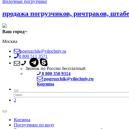
Вилочные погрузчики
продажа погрузчиков, ричтраков, штаб
Ваш город
Москва
pogruzchik@vilochniy.ru
8 800 511 3571
Звонок по России бесплатный
8 800 350 9314
pogruzchik@vilochniy.ru
Корзина
2
Корзина
Погрузчики по виду