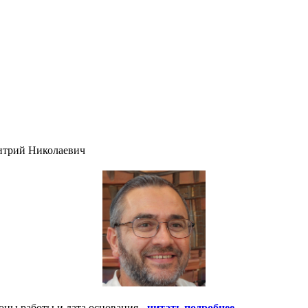
итрий Николаевич
оны работы и дата основания -
читать подробнее
.