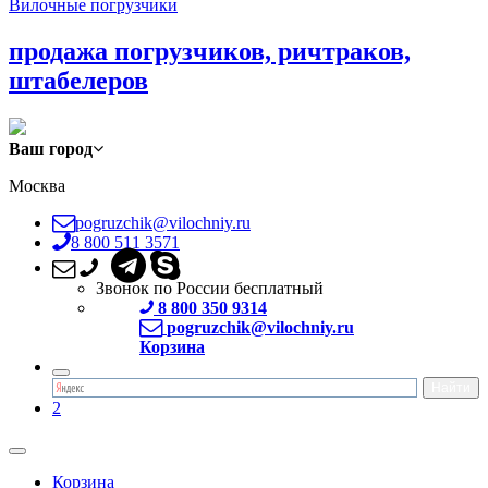
Вилочные погрузчики
продажа погрузчиков, ричтраков,
штабелеров
Ваш город
Москва
pogruzchik@vilochniy.ru
8 800 511 3571
Звонок по России бесплатный
8 800 350 9314
pogruzchik@vilochniy.ru
Корзина
2
Корзина