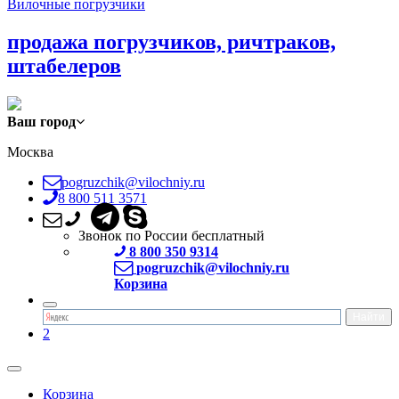
Вилочные погрузчики
продажа погрузчиков, ричтраков,
штабелеров
Ваш город
Москва
pogruzchik@vilochniy.ru
8 800 511 3571
Звонок по России бесплатный
8 800 350 9314
pogruzchik@vilochniy.ru
Корзина
2
Корзина