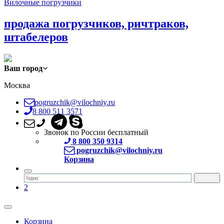
Вилочные погрузчики
продажа погрузчиков, ричтраков,
штабелеров
Ваш город
Москва
pogruzchik@vilochniy.ru
8 800 511 3571
Звонок по России бесплатный
8 800 350 9314
pogruzchik@vilochniy.ru
Корзина
2
Корзина