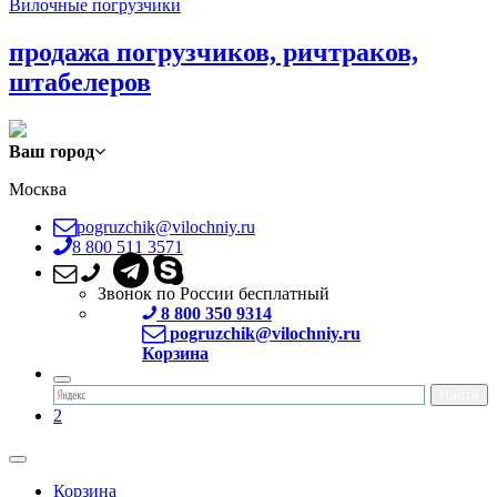
Вилочные погрузчики
продажа погрузчиков, ричтраков,
штабелеров
Ваш город
Москва
pogruzchik@vilochniy.ru
8 800 511 3571
Звонок по России бесплатный
8 800 350 9314
pogruzchik@vilochniy.ru
Корзина
2
Корзина